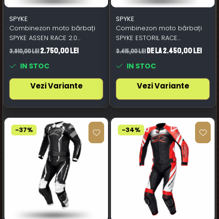
SPYKE
SPYKE
Combinezon moto bărbați
Combinezon moto bărbați
SPYKE ASSEN RACE 2.0
SPYKE ESTORIL RACE
negru/alb
negru/alb/Portocaliu
2.750,00 Lei
de la 2.450,00 Lei
3.910,00 Lei
3.415,00 Lei
IN STOC
IN STOC
Vezi Variante
Vezi Variante
-37%
-34%