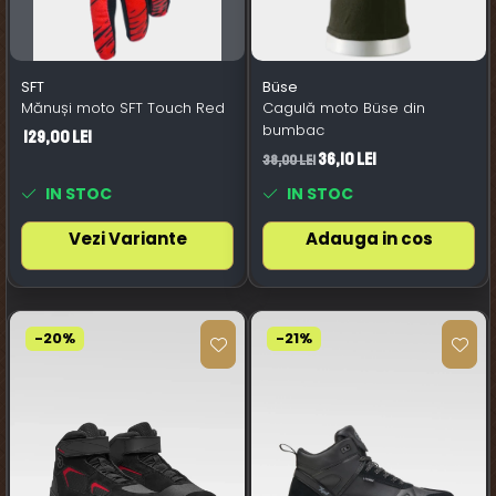
SFT
Büse
Mănuși moto SFT Touch Red
Cagulă moto Büse din
bumbac
129,00 Lei
36,10 Lei
38,00 Lei
IN STOC
IN STOC
Vezi Variante
Adauga in cos
-20%
-21%