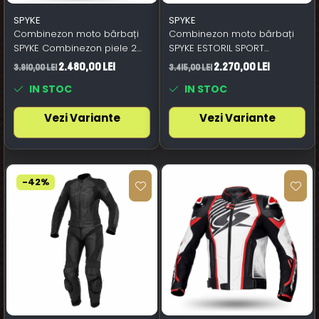
SPYKE
SPYKE
Combinezon moto bărbați
Combinezon moto bărbați
SPYKE Combinezon piele 2
SPYKE ESTORIL SPORT
piese ASSEN SPORT 2.0
negru/alb/roșu aprins
2.480,00 Lei
2.270,00 Lei
3.910,00 Lei
3.415,00 Lei
negru/alb
IN STOC
IN STOC
Vezi Variante
Vezi Variante
-42%