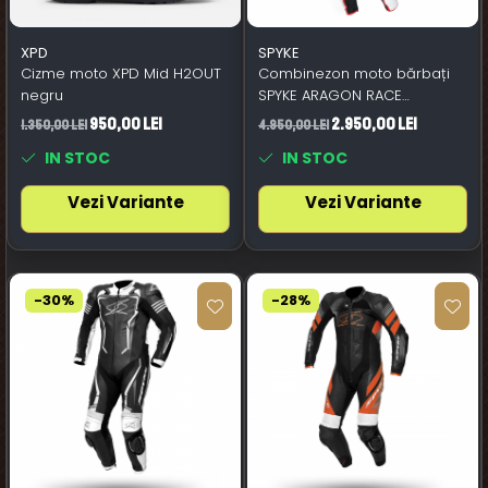
XPD
SPYKE
Cizme moto XPD Mid H2OUT
Combinezon moto bărbați
negru
SPYKE ARAGON RACE
negru/alb/roșu aprins
950,00 Lei
2.950,00 Lei
1.350,00 Lei
4.950,00 Lei
IN STOC
IN STOC
Vezi Variante
Vezi Variante
-30%
-28%