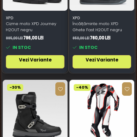
XPD
XPD
Cizme moto XPD Journey
Încălțăminte moto XPD
H2OUT negru
Ghete Fast H2OUT negru
796,00 Lei
760,00 Lei
995,00 Lei
950,00 Lei
IN STOC
IN STOC
Vezi Variante
Vezi Variante
-30%
-40%