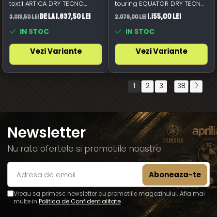
textil ARTICA DRY TECNO
touring EQUATOR DRY TECNO
gri/negru/albastru
negru/Antracit/galben aprins
de la 1.837,50 Lei
1.155,00 Lei
3.013,50 Lei
2.079,00 Lei
IN STOC
IN STOC
Vezi Variante
Vezi Variante
1
2
3
38
...
Newsletter
Nu rata ofertele si promotiile noastre
Vreau sa primesc newsletter cu promotiile magazinului. Afla mai
multe in
Politica de Confidentialitate