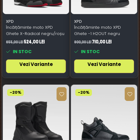
XPD
XPD
Încălțăminte moto XPD
Încălțăminte moto XPD
Ghete X-Radical negru/roșu
Ghete -1 H2OUT negru
524,00 Lei
710,00 Lei
655,00 Lei
900,00 Lei
IN STOC
IN STOC
Vezi Variante
Vezi Variante
-20%
-20%