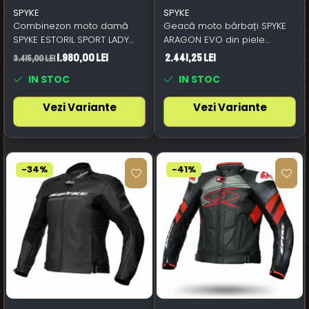
SPYKE
SPYKE
Combinezon moto damă
Geacă moto bărbați SPYKE
SPYKE ESTORIL SPORT LADY
ARAGON EVO din piele
negru
negru/alb/roșu aprins
1.980,00 Lei
2.441,25 Lei
3.415,00 Lei
IN STOC
IN STOC
Vezi Variante
Vezi Variante
-34%
-41%