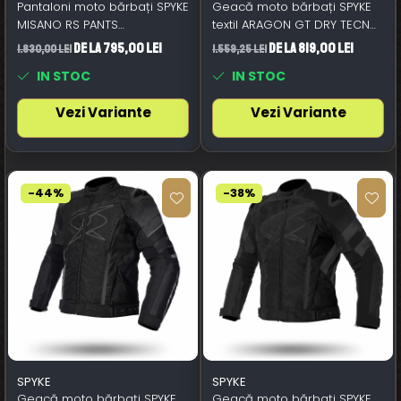
Pantaloni moto bărbați SPYKE
Geacă moto bărbați SPYKE
MISANO RS PANTS
textil ARAGON GT DRY TECNO,
negru/alb/roșu aprins
negru/roșu
de la 795,00 Lei
de la 819,00 Lei
1.830,00 Lei
1.559,25 Lei
IN STOC
IN STOC
Vezi Variante
Vezi Variante
-44%
-38%
SPYKE
SPYKE
Geacă moto bărbați SPYKE
Geacă moto bărbați SPYKE