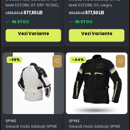
textil ESTORIL GT DRY TECNO,
textil ESTORIL GT, negru
negru
577,50 Lei
577,50 Lei
1.039,50 Lei
934,50 Lei
IN STOC
IN STOC
Vezi Variante
Vezi Variante
-39%
-44%
SPYKE
SPYKE
Geacă moto bărbați SPYKE
Geacă moto bărbați SPYKE