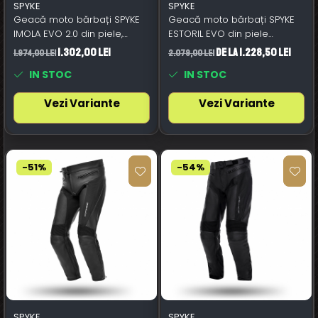
SPYKE
SPYKE
Geacă moto bărbați SPYKE
Geacă moto bărbați SPYKE
IMOLA EVO 2.0 din piele,
ESTORIL EVO din piele
negru
negru/roșu aprins
1.302,00 Lei
de la 1.228,50 Lei
1.974,00 Lei
2.079,00 Lei
IN STOC
IN STOC
Vezi Variante
Vezi Variante
-51%
-54%
SPYKE
SPYKE