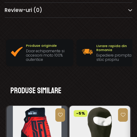
Review-uri
(0)
Produse originale
Livrare rapida din
Romania
Doar echipamente si
Expediere prompta di
accesorii moto 100%
stoc propriu
autentice
Produse similare
-5%