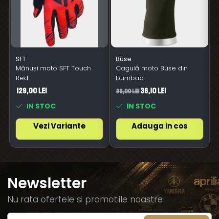
SFT
Büse
Mănuși moto SFT Touch
Cagulă moto Büse din
Red
bumbac
129,00 Lei
36,10 Lei
38,00 Lei
6
IN STOC
IN STOC
Vezi Variante
Adauga in cos
Newsletter
Nu rata ofertele si promotiile noastre