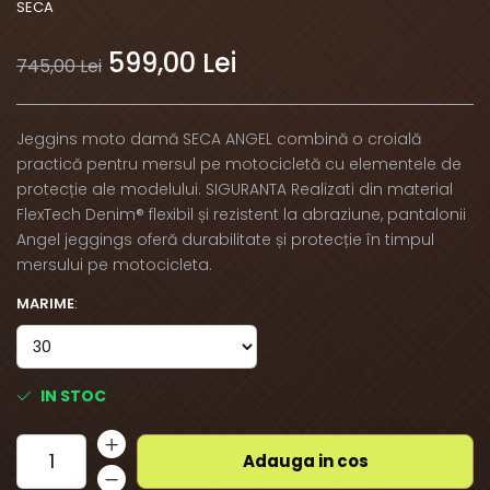
SECA
599,00 Lei
745,00 Lei
Jeggins moto damă SECA ANGEL combină o croială
practică pentru mersul pe motocicletă cu elementele de
protecție ale modelului. SIGURANTA Realizati din material
FlexTech Denim® flexibil și rezistent la abraziune, pantalonii
Angel jeggings oferă durabilitate și protecție în timpul
mersului pe motocicleta.
MARIME
:
IN STOC
Adauga in cos