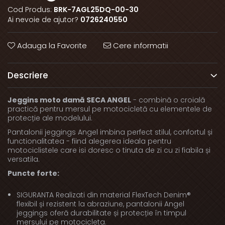
Cod Produs:
BRK-7AGL25DQ-00-30
Ai nevoie de ajutor?
0726240550
Adauga la Favorite
Cere informatii
Descriere
Jeggins moto damă SECA ANGEL
- combină o croială
practică pentru mersul pe motocicletă cu elementele de
protecție ale modelului.
Pantalonii jeggings Angel imbina perfect stilul, confortul și
functionalitatea - fiind alegerea ideala pentru
motociclistele care isi doresc o tinuta de zi cu zi fiabila și
versatila.
Puncte forte:
SIGURANTA Realizati din material FlexTech Denim®
flexibil și rezistent la abraziune, pantalonii Angel
jeggings oferă durabilitate și protecție în timpul
mersului pe motocicleta.