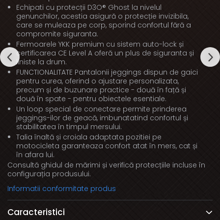
Echipati cu protecții D3O® Ghost la nivelul
genunchilor, acestia asigură o protecție invizibila,
care se muleaza pe corp, sporind confortul fără a
compromite siguranta.
Fermoarele YKK premium cu sistem auto-lock și
certificarea CE Level A oferă un plus de siguranta și
liniste la drum.
FUNCTIONALITATE Pantalonii jeggings dispun de gaici
pentru curea, oferind o ajustare personalizata,
precum și de buzunare practice - două în față și
două în spate - pentru obiectele esentiale.
Un loop special de conectare permite prinderea
jeggings-ilor de geacă, imbunatatind confortul și
stabilitatea în timpul mersului.
Talia înaltă și croiala adaptata pozitiei pe
motocicleta garanteaza confort atat în mers, cat și
în afara lui.
Consultă ghidul de mărimi și verifică protecțiile incluse în
configurația produsului.
Informatii conformitate produs
Caracteristici