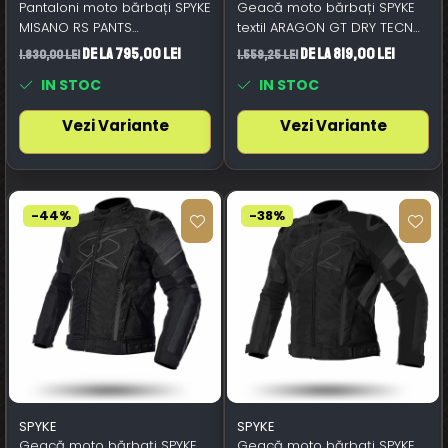
Pantaloni moto bărbați SPYKE
Geacă moto bărbați SPYKE
MISANO RS PANTS
textil ARAGON GT DRY TECNO,
negru/alb/roșu aprins
negru/roșu
de la 795,00 Lei
de la 819,00 Lei
1.830,00 Lei
1.559,25 Lei
IN STOC
IN STOC
Vezi Variante
Vezi Variante
-44%
-38%
SPYKE
SPYKE
Geacă moto bărbați SPYKE
Geacă moto bărbați SPYKE