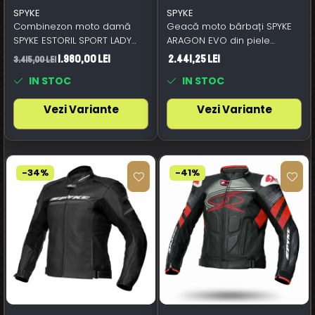
SPYKE
SPYKE
Combinezon moto damă
Geacă moto bărbați SPYKE
SPYKE ESTORIL SPORT LADY
ARAGON EVO din piele
negru
negru/alb/roșu aprins
1.980,00 Lei
2.441,25 Lei
3.415,00 Lei
IN STOC
IN STOC
Vezi Variante
Vezi Variante
-34%
-41%