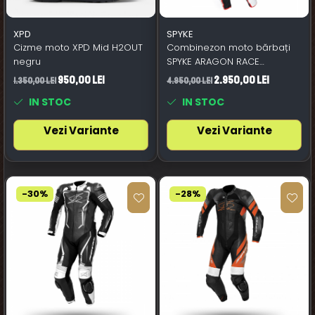
XPD
SPYKE
Cizme moto XPD Mid H2OUT
Combinezon moto bărbați
negru
SPYKE ARAGON RACE
negru/alb/roșu aprins
950,00 Lei
2.950,00 Lei
1.350,00 Lei
4.950,00 Lei
IN STOC
IN STOC
Vezi Variante
Vezi Variante
-30%
-28%