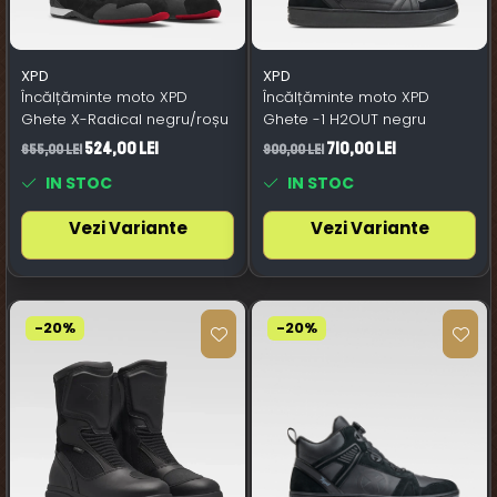
XPD
XPD
Încălțăminte moto XPD
Încălțăminte moto XPD
Ghete X-Radical negru/roșu
Ghete -1 H2OUT negru
524,00 Lei
710,00 Lei
655,00 Lei
900,00 Lei
IN STOC
IN STOC
Vezi Variante
Vezi Variante
-20%
-20%