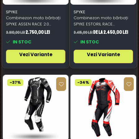
SPYKE
SPYKE
Combinezon moto bărbați
Combinezon moto bărbați
SPYKE ASSEN RACE 2.0
SPYKE ESTORIL RACE
negru/alb
negru/alb/Portocaliu
2.750,00 Lei
de la 2.450,00 Lei
3.910,00 Lei
3.415,00 Lei
IN STOC
IN STOC
Vezi Variante
Vezi Variante
-37%
-34%