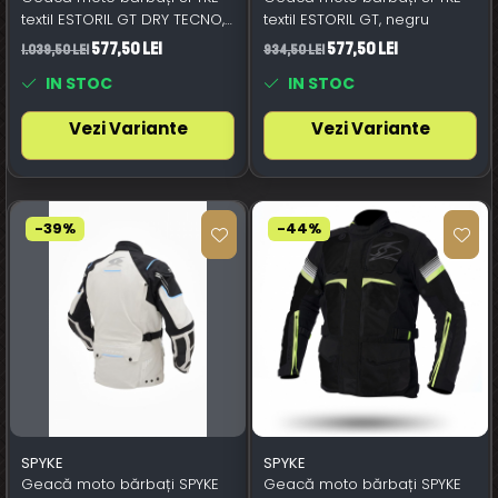
textil ESTORIL GT DRY TECNO,
textil ESTORIL GT, negru
negru
577,50 Lei
577,50 Lei
1.039,50 Lei
934,50 Lei
IN STOC
IN STOC
Vezi Variante
Vezi Variante
-39%
-44%
SPYKE
SPYKE
Geacă moto bărbați SPYKE
Geacă moto bărbați SPYKE