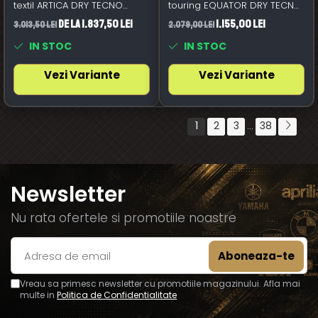
textil ARTICA DRY TECNO
touring EQUATOR DRY TECNO
gri/negru/albastru
negru/Antracit/galben aprins
de la 1.837,50 Lei
1.155,00 Lei
3.013,50 Lei
2.079,00 Lei
IN STOC
IN STOC
Vezi Variante
Vezi Variante
1
2
3
38
...
Newsletter
Nu rata ofertele si promotiile noastre
Vreau sa primesc newsletter cu promotiile magazinului. Afla mai
multe in
Politica de Confidentialitate