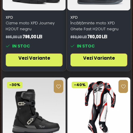
XPD
XPD
Cizme moto XPD Journey
Încălțăminte moto XPD
H2OUT negru
Ghete Fast H2OUT negru
796,00 Lei
760,00 Lei
995,00 Lei
950,00 Lei
IN STOC
IN STOC
Vezi Variante
Vezi Variante
-30%
-40%