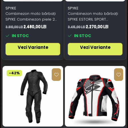
SPYKE
SPYKE
Combinezon moto bărbați
Combinezon moto bărbați
SPYKE Combinezon piele 2
SPYKE ESTORIL SPORT
piese ASSEN SPORT 2.0
negru/alb/roșu aprins
2.480,00 Lei
2.270,00 Lei
3.910,00 Lei
3.415,00 Lei
negru/alb
IN STOC
IN STOC
Vezi Variante
Vezi Variante
-42%