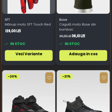
SFT
Büse
Mănuși moto SFT Touch Red
Cagulă moto Büse din
bumbac
129,00 Lei
36,10 Lei
38,00 Lei
IN STOC
IN STOC
Vezi Variante
Adauga in cos
-20%
-21%