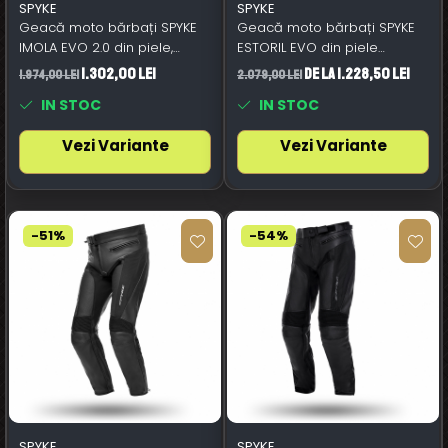
SPYKE
SPYKE
Geacă moto bărbați SPYKE
Geacă moto bărbați SPYKE
IMOLA EVO 2.0 din piele,
ESTORIL EVO din piele
negru
negru/roșu aprins
1.302,00 Lei
de la 1.228,50 Lei
1.974,00 Lei
2.079,00 Lei
IN STOC
IN STOC
Vezi Variante
Vezi Variante
-51%
-54%
SPYKE
SPYKE