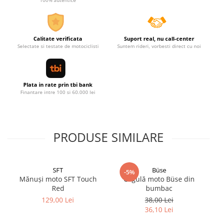
100% autentice
Calitate verificata
Suport real, nu call-center
Selectate si testate de motociclisti
Suntem rideri, vorbesti direct cu noi
Plata in rate prin tbi bank
Finantare intre 100 si 60.000 lei
PRODUSE SIMILARE
SFT
Büse
-5%
Mănuși moto SFT Touch
Cagulă moto Büse din
Red
bumbac
129,00 Lei
38,00 Lei
36,10 Lei