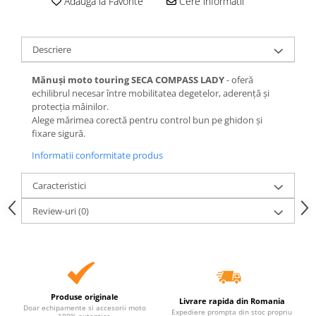
Adauga la Favorite
Cere informatii
Descriere
Mănuși moto touring SECA COMPASS LADY
- oferă
echilibrul necesar între mobilitatea degetelor, aderență și
protecția mâinilor.
Alege mărimea corectă pentru control bun pe ghidon și
fixare sigură.
Informatii conformitate produs
Caracteristici
Review-uri
(0)
Produse originale
Livrare rapida din Romania
Doar echipamente si accesorii moto
Expediere prompta din stoc propriu