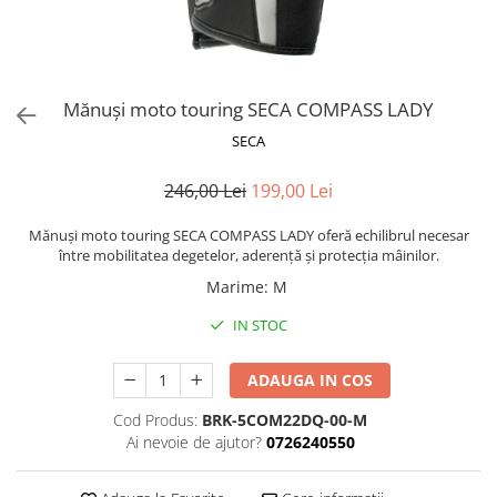
AIRBAG
Lentile de Schimb
CAGULE SI PROTECTII GAT
Ochelari
ECHIPAMENTE HARD
Ochelari Personalizabili
PLOAIE
Stickere & Grafică
Mănuși moto touring SECA COMPASS LADY
TERMICE
Folii Grafice
SECA
Stickere
246,00 Lei
199,00 Lei
Tuning & Stunt
Manete & Comenzi
Mănuși moto touring SECA COMPASS LADY oferă echilibrul necesar
între mobilitatea degetelor, aderență și protecția mâinilor.
Ornamente Spite
Marime
:
M
Protecții & Slidere
IN STOC
ADAUGA IN COS
Cod Produs:
BRK-5COM22DQ-00-M
Ai nevoie de ajutor?
0726240550